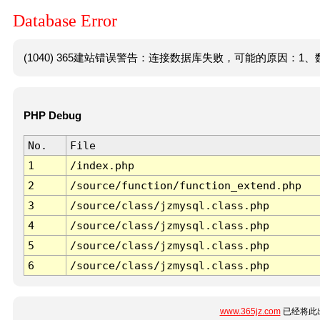
Database Error
(1040) 365建站错误警告：连接数据库失败，可能的原因：1、数
PHP Debug
No.
File
1
/index.php
2
/source/function/function_extend.php
3
/source/class/jzmysql.class.php
4
/source/class/jzmysql.class.php
5
/source/class/jzmysql.class.php
6
/source/class/jzmysql.class.php
www.365jz.com
已经将此