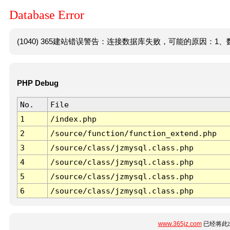
Database Error
(1040) 365建站错误警告：连接数据库失败，可能的原因：1、数
PHP Debug
No.
File
1
/index.php
2
/source/function/function_extend.php
3
/source/class/jzmysql.class.php
4
/source/class/jzmysql.class.php
5
/source/class/jzmysql.class.php
6
/source/class/jzmysql.class.php
www.365jz.com
已经将此