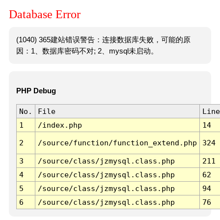
Database Error
(1040) 365建站错误警告：连接数据库失败，可能的原
因：1、数据库密码不对; 2、mysql未启动。
PHP Debug
No.
File
Line
1
/index.php
14
2
/source/function/function_extend.php
324
3
/source/class/jzmysql.class.php
211
4
/source/class/jzmysql.class.php
62
5
/source/class/jzmysql.class.php
94
6
/source/class/jzmysql.class.php
76