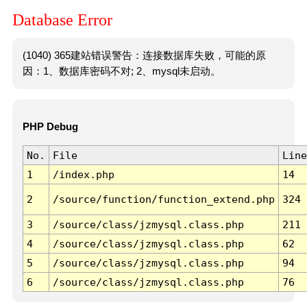
Database Error
(1040) 365建站错误警告：连接数据库失败，可能的原
因：1、数据库密码不对; 2、mysql未启动。
PHP Debug
No.
File
Line
1
/index.php
14
2
/source/function/function_extend.php
324
3
/source/class/jzmysql.class.php
211
4
/source/class/jzmysql.class.php
62
5
/source/class/jzmysql.class.php
94
6
/source/class/jzmysql.class.php
76